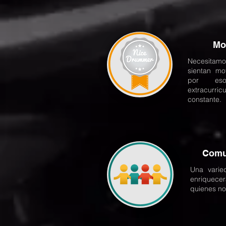
Mo
Necesitamo
sientan mo
por eso
extracurric
constante.
Comu
Una varie
enriquecer
quienes no