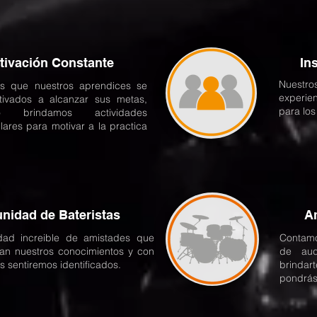
tivación Constante
In
Nuestro
s que nuestros aprendices se
experi
tivados a alcanzar sus metas,
para los
 brindamos actividades
ulares para motivar a la practica
nidad de Bateristas
A
dad increible de amistades que
Contamos
an nuestros conocimientos y con
de aud
s sentiremos identificados.
brinda
pondrás