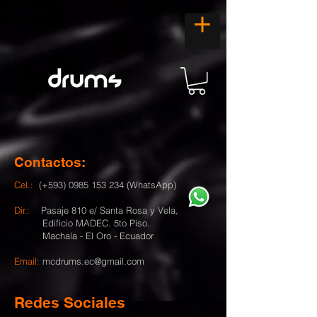
Contactos:
Cel.:
(+593)
0985 153 234
(WhatsApp)
Dir.:
Pasaje 810 e/ Santa Rosa y Vela,
Edificio MADEC. 5to Piso.
Machala - El Oro - Ecuador
Email:
mcdrums.ec@gmail.com
Redes Sociales