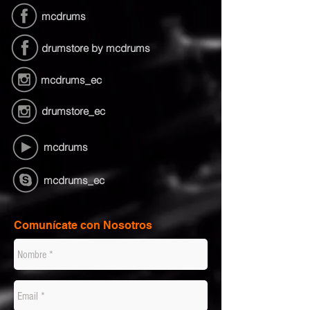
mcdrums
drumstore by mcdrums
mcdrums_ec
drumstore_ec
mcdrums
mcdrums_ec
Comunícate con Nosotros