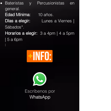
Bateristas y Percusionistas en
general.
Edad Mínima:
10 años.
Días a elegir:
L
unes a Viernes |
Sábados*.
Horarios a elegir:
3 a 4pm | 4 a 5pm
| 5 a 6pm
l
Escríbenos
por
WhatsApp