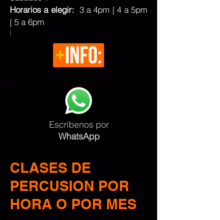
Horarios a elegir:
3 a 4pm | 4 a 5pm
| 5 a 6pm
l
Escríbenos
por
WhatsApp
CLASES DE
PERCUSION POR
HORA O POR MES