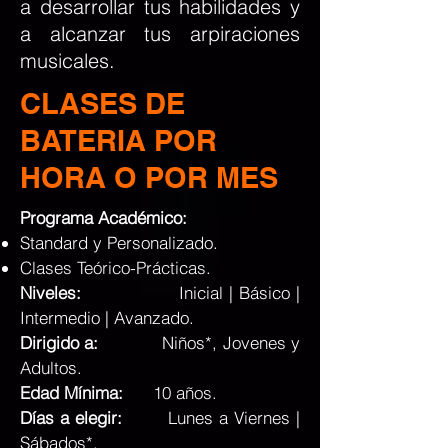
a desarrollar tus habilidades y
a alcanzar tus arpiraciones
musicales.
CLASES DE
BATERIA POR
HORA O POR MES
Programa Académico:
Standard y Personalizado.
Clases Teórico-Prácticas.
Niveles:
Inicial | Básico |
Intermedio | Avanzado.
Dirigido a:
Niños*,
Jovenes y
Adultos
.
Edad Mínima:
10 años.
Días a elegir:
L
unes a Viernes |
Sábados*.