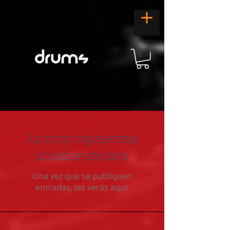
Aún no hay ninguna entrada
publicada en este idioma
Una vez que se publiquen
entradas, las verás aquí.