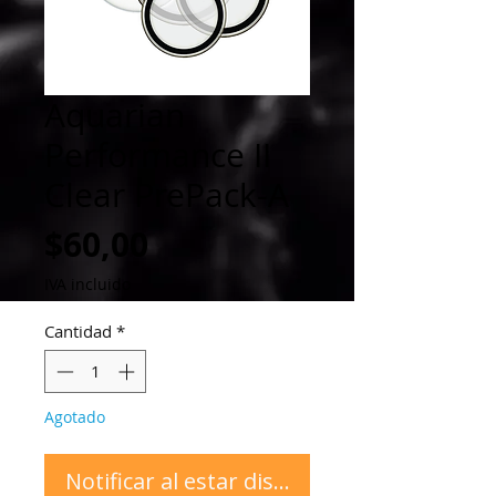
Aquarian
Performance II
Clear PrePack-A
Precio
$60,00
IVA incluido
Cantidad
*
Agotado
Notificar al estar disponible