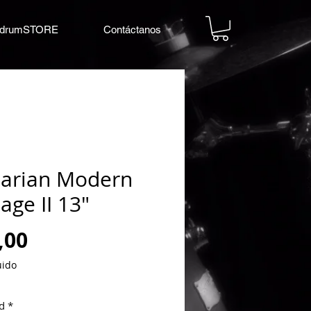
drumSTORE
Contáctanos
arian Modern
age II 13"
Precio
,00
uido
d
*