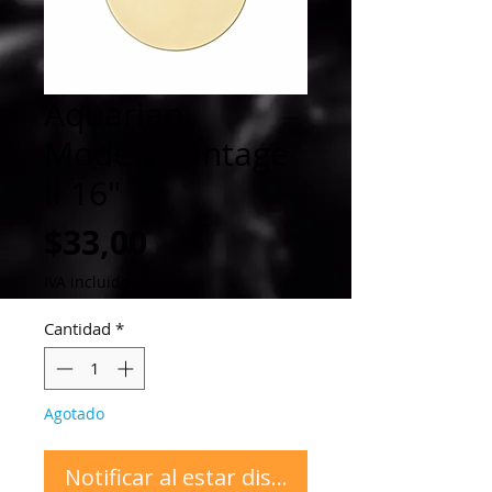
Aquarian
Modern Vintage
II 16"
Precio
$33,00
IVA incluido
Cantidad
*
Agotado
Notificar al estar disponible