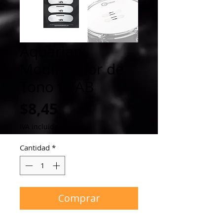
Aquarian
Modificador de
Tono t-TAB
Precio
$8,45
IVA incluido
Cantidad
*
Comprar