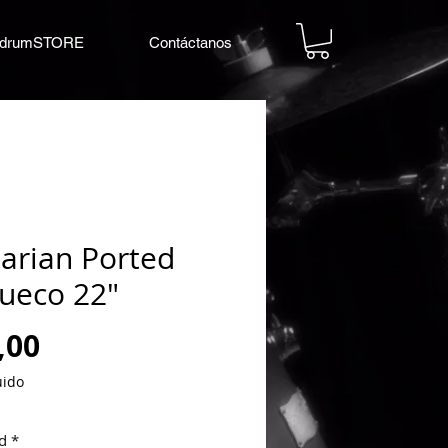
drumSTORE
Contáctanos
arian Ported
ueco 22"
Precio
,00
uido
d
*