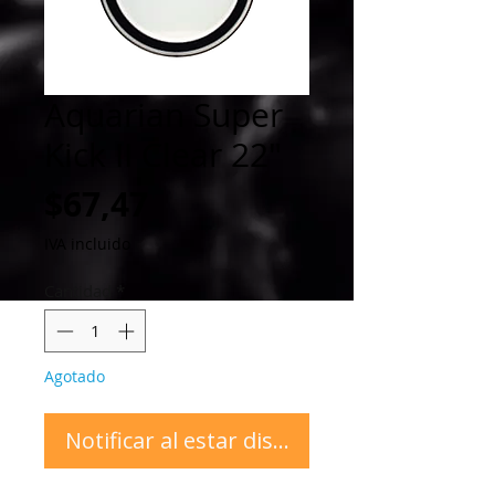
Aquarian Super
Kick II Clear 22"
Precio
$67,47
IVA incluido
Cantidad
*
Agotado
Notificar al estar disponible