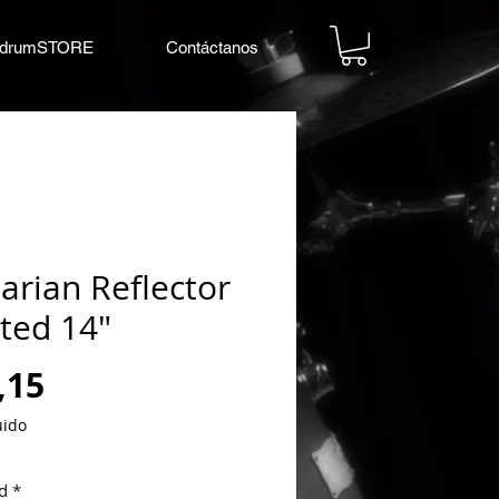
drumSTORE
Contáctanos
arian Reflector
ted 14"
Precio
,15
uido
d
*