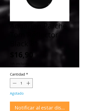
Aquarian Parche
Tom Reflector
Black 8"
Precio
$16,90
IVA incluido
Cantidad
*
Agotado
Notificar al estar disponible