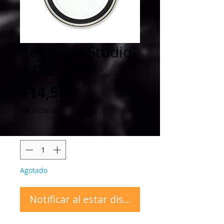
Aquarian Studio-
X Clear 10"
Precio
$14,50
IVA incluido
Cantidad
*
Agotado
Notificar al estar disponible