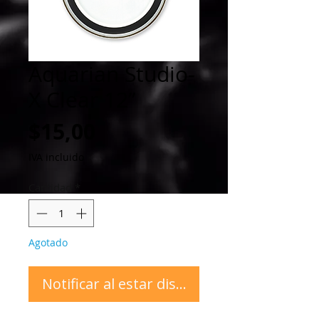
Aquarian Studio-
X Clear 12”
Precio
$15,00
IVA incluido
Cantidad
*
Agotado
Notificar al estar disponible