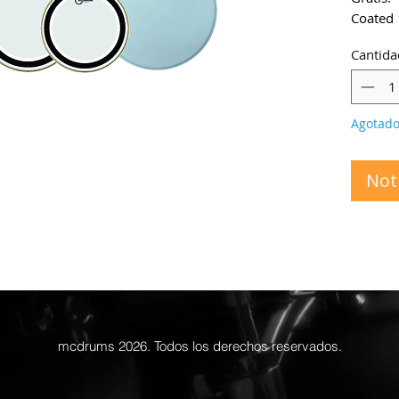
Coated 
Cantida
Agotad
Noti
mcdrums 2026. Todos los derechos reservados.