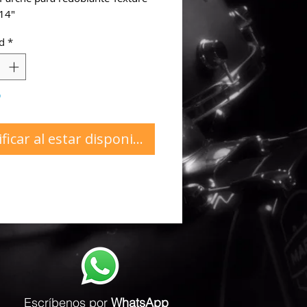
14"
d
*
o
ficar al estar disponible
Escríbenos
por
WhatsApp