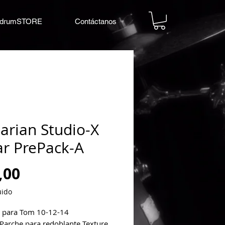
drumSTORE
Contáctanos
arian Studio-X
ar PrePack-A
Precio
,00
uido
 para Tom 10-12-14
 Parche para redoblante Texture