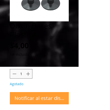
Dixon Bases
Plasticas
Precio
$4,00
IVA incluido
Cantidad
*
Agotado
Notificar al estar disponible