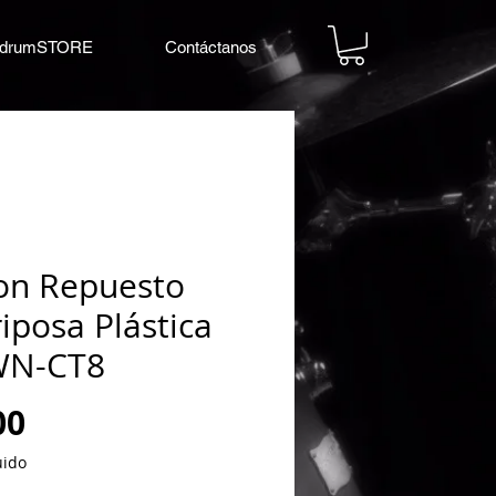
drumSTORE
Contáctanos
on Repuesto
iposa Plástica
WN-CT8
Precio
00
uido