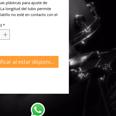
as plásticas para ajuste de
. La longitud del tubo permite
latillo no esté en contacto con el
álico del pedestal, protegiendolo
d
*
s y desgaste.
o
ficar al estar disponible