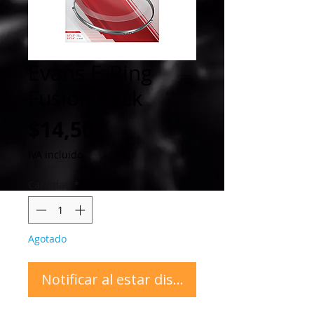
Evans E-Ring
Fusion Pack
Precio
$14,50
IVA incluido
Cantidad
*
Agotado
Notificar al estar disponible