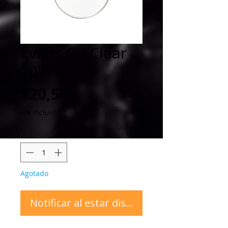
Evans G2 Clear
10"
Precio
$20,50
IVA incluido
Cantidad
*
Agotado
Notificar al estar disponible