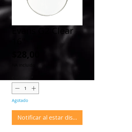
Evans G2 Clear
16"
Precio
$28,00
IVA incluido
Cantidad
*
Agotado
Notificar al estar disponible