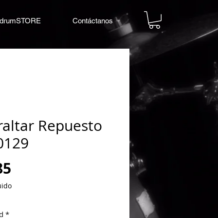
drumSTORE
Contáctanos
raltar Repuesto
0129
Precio
85
uido
d
*