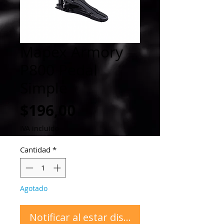
Mapex Armory
P800 Pedal
Simple
Precio
$196,00
IVA incluido
Cantidad
*
Agotado
Notificar al estar disponible