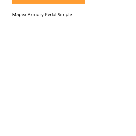
Mapex Armory Pedal Simple
mcdrums 2026. Todos los derechos
reservados.
Escríbenos
por
WhatsApp