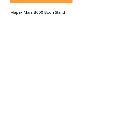
Mapex Mars B600 Boon Stand
mcdrums 2026. Todos los derechos
reservados.
Escríbenos
por
WhatsApp