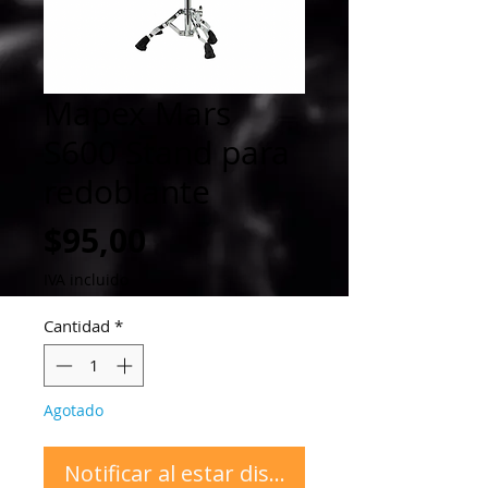
Mapex Mars
S600 Stand para
redoblante
Precio
$95,00
IVA incluido
Cantidad
*
Agotado
Notificar al estar disponible