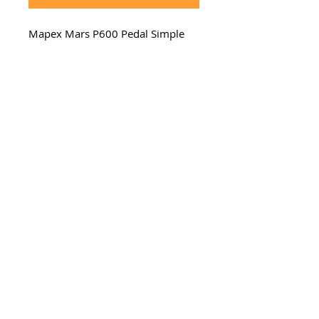
Mapex Mars P600 Pedal Simple
mcdrums 2026. Todos los derechos
reservados.
Escríbenos
por
WhatsApp