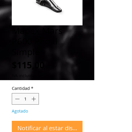
Mapex Mars
P600 Pedal
Simple
Precio
$115,00
IVA incluido
Cantidad
*
Agotado
Notificar al estar disponible