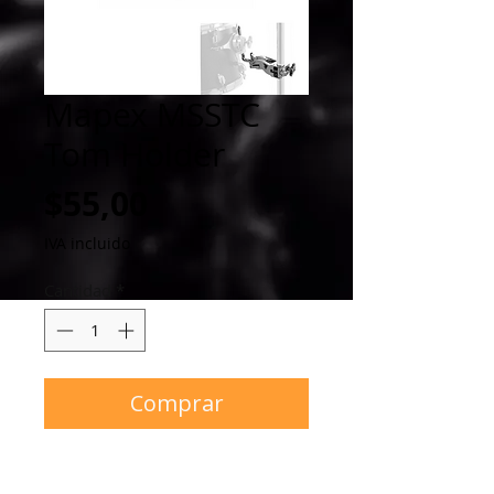
Mapex MSSTC
Tom Holder
Precio
$55,00
IVA incluido
Cantidad
*
Comprar