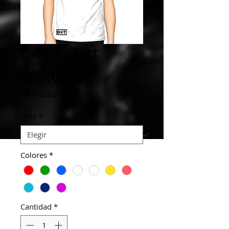
DOT t-shirt
Precio
$15,00
IVA incluido
Talla
*
Colores
*
Cantidad
*