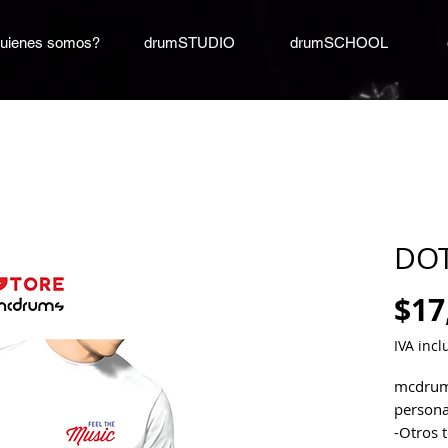
uienes somos?
drumSTUDIO
drumSCHOOL
DOT
$17
IVA incl
mcdrums
persona
-Otros 