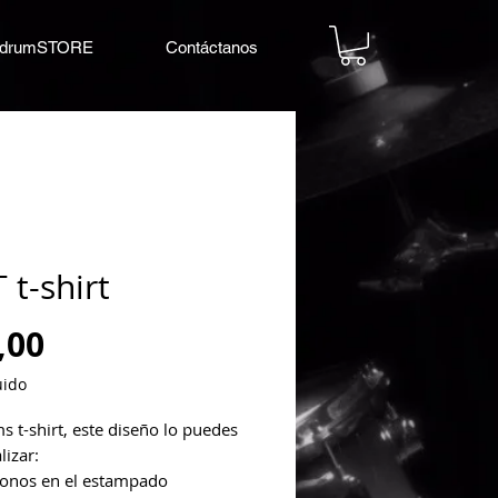
drumSTORE
Contáctanos
 t-shirt
Precio
,00
uido
 t-shirt, este diseño lo puedes 
lizar:
tonos en el estampado