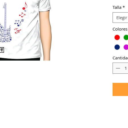
-Otro c
Talla
*
-Otro ti
Elegir
Colores
Cantida