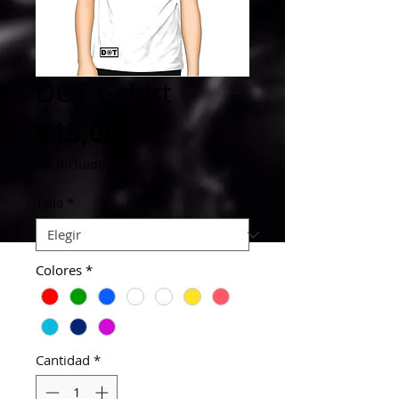
DOT t-shirt
Precio
$15,00
IVA incluido
Talla
*
Colores
*
Cantidad
*