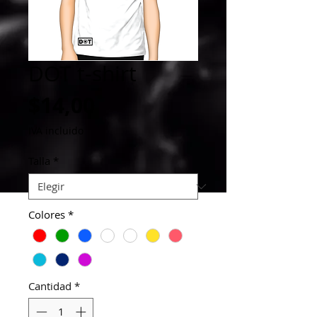
DOT t-shirt
Precio
$14,00
IVA incluido
Talla
*
Colores
*
Cantidad
*