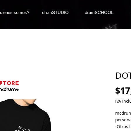
uienes somos?
drumSTUDIO
drumSCHOOL
DOT
$17
IVA incl
mcdrums
persona
-Otros 