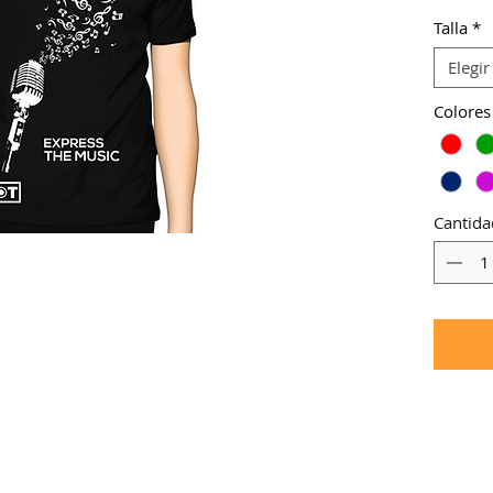
-Otro c
Talla
*
-Otro ti
Elegir
Colores
Cantida