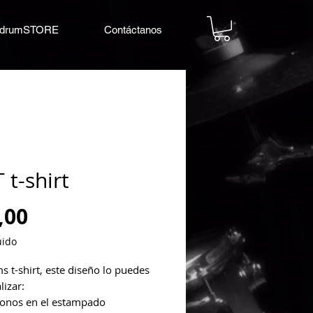
drumSTORE
Contáctanos
 t-shirt
Precio
,00
uido
 t-shirt, este diseño lo puedes 
lizar:
tonos en el estampado