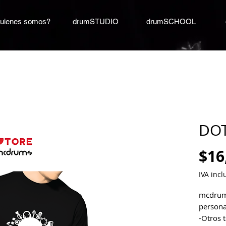
uienes somos?
drumSTUDIO
drumSCHOOL
DOT
$16
IVA incl
mcdrums
persona
-Otros 