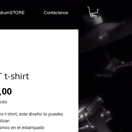
drumSTORE
Contáctanos
 t-shirt
Precio
,00
uido
 t-shirt, este diseño lo puedes 
lizar:
tonos en el estampado