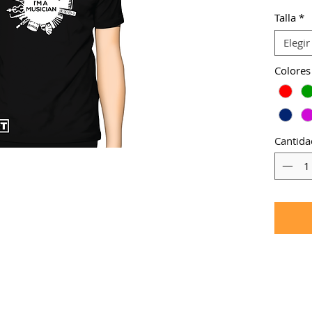
-Otro c
Talla
*
-Otro ti
Elegir
Colores
Cantida