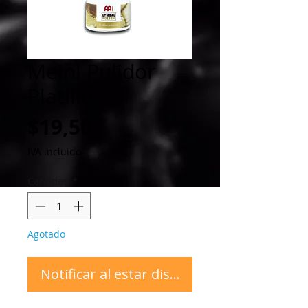
Meinl Pulidor
Platillo
Precio
$19,50
IVA incluido
Cantidad
*
Agotado
Notificar al estar disponible