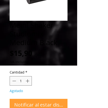
Meinl Shaker
Studiomix
Medium Black
Precio
$15,90
IVA incluido
Cantidad
*
Agotado
Notificar al estar disponible