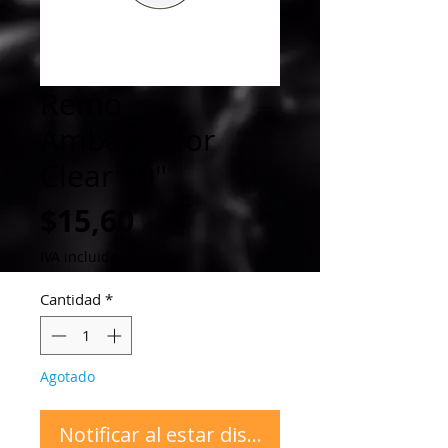
Remo
Ambassador
Clear 10"
Precio
$15,60
IVA incluido
Cantidad
*
Agotado
Notificar al estar disponible