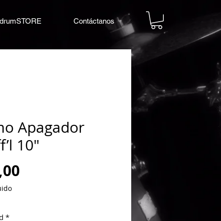
drumSTORE
Contáctanos
o Apagador
’l 10"
Precio
,00
uido
d
*