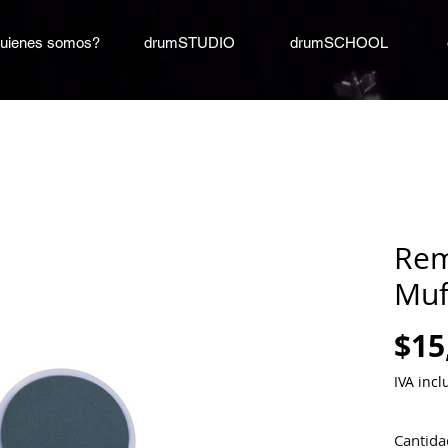
uienes somos?
drumSTUDIO
drumSCHOOL
Rem
Muff
$15
IVA incl
Cantida