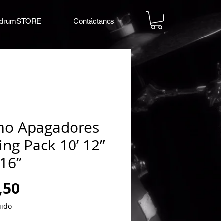
drumSTORE
Contáctanos
o Apagadores
ing Pack 10’ 12”
 16”
Precio
,50
uido