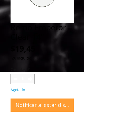
Remo Emperor
Clear 14"
Precio
$19,45
IVA incluido
Cantidad
*
Agotado
Notificar al estar disponible