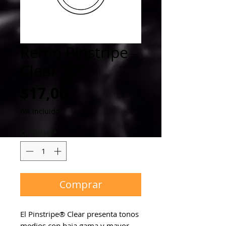
Remo Pinstripe
Clear 10"
Precio
$17,00
IVA incluido
Cantidad
*
Comprar
El Pinstripe® Clear presenta tonos 
medios con baja gama y mayor 