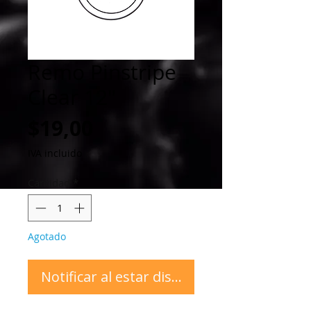
Remo Pinstripe
Clear 12"
Precio
$19,00
IVA incluido
Cantidad
*
Agotado
Notificar al estar disponible