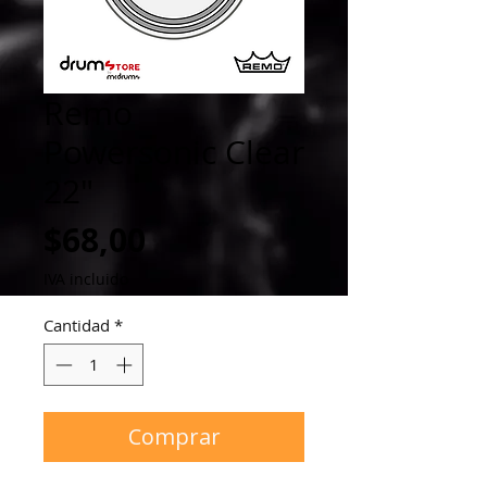
Remo
Powersonic Clear
22"
Precio
$68,00
IVA incluido
Cantidad
*
Comprar