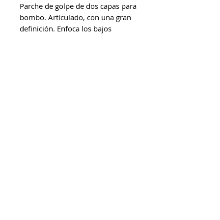
Parche de golpe de dos capas para
bombo. Articulado, con una gran
definición. Enfoca los bajos
y resalta el ataque.
Tipo:
Posterior/Bateador
Acabado:
Transparente
Capas:
2 Capas, 7mil+5mil
Extras:
2 aros apagadores de
mcdrums 2026. Todos los derechos
felpa perimetrales para
reservados.
reducir armónicos.
Escríbenos
por
WhatsApp