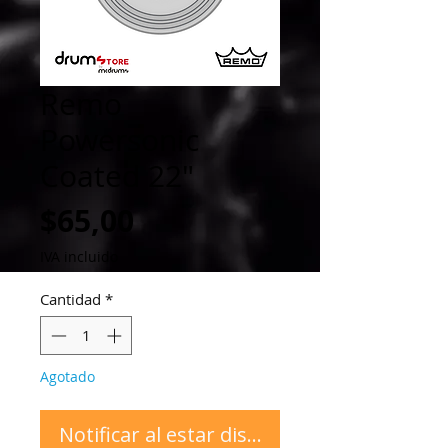
Remo
Powersonic
Coated 22"
Precio
$65,00
IVA incluido
Cantidad
*
Agotado
Notificar al estar disponible