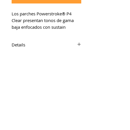
Los parches Powerstroke® P4 
Clear presentan tonos de gama 
baja enfocados con sustain 
controlado, ataque bien definido y 
mayor durabilidad.
Details
Parche de golpe para tom
Capas: 2 capas de 7 mil con un
anillo de incrustación de 3 mil
Color: Transparente
mcdrums 2026. Todos los derechos
reservados.