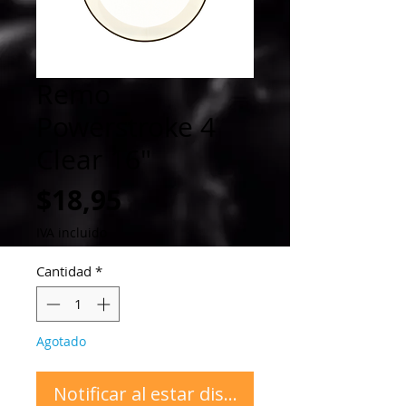
Remo
Powerstroke 4
Clear 16"
Precio
$18,95
IVA incluido
Cantidad
*
Agotado
Notificar al estar disponible