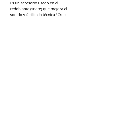
Es un accesorio usado en el 
redoblante (snare) que mejora el 
sonido y facilita la técnica "Cross 
Stick"(Palillo cruzado).
mcdrums 2026. Todos los derechos
reservados.
Escríbenos
por
WhatsApp