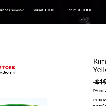
uienes somos?
drumSTUDIO
drumSCHOOL
Rim
Yel
 $1
IVA incl
Es un a
(snare) 