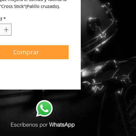
"Cross Stick"(Palillo cruzado).
d
*
Comprar
Escríbenos
por
WhatsApp