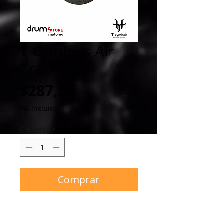
T-Cymbals Air
Crash 17"
Precio
$287,30
IVA incluido
Cantidad
*
Comprar