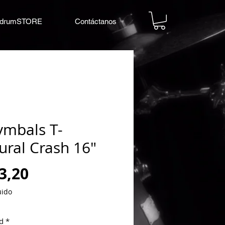
drumSTORE
Contáctanos
ymbals T-
ural Crash 16"
Precio
3,20
uido
d
*