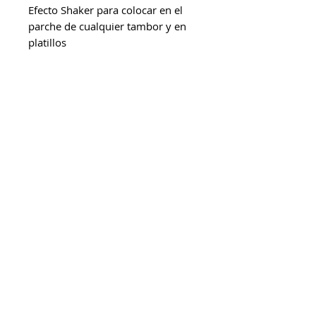
Efecto Shaker para colocar en el
parche de cualquier tambor y en
platillos
mcdrums 2026. Todos los derechos
reservados.
Escríbenos
por
WhatsApp