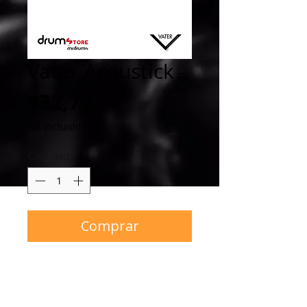
Vater Acoustick
Precio
$32,70
IVA incluido
Cantidad
*
Comprar