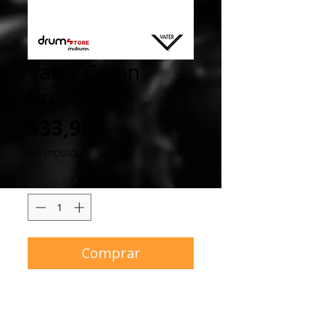
Vater Cajon
Brush
Precio
$33,90
IVA incluido
Cantidad
*
Comprar