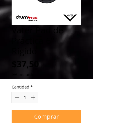
Vater Pad de
Práctica 6"
Rígido
Precio
$37,50
IVA incluido
Cantidad
*
Comprar